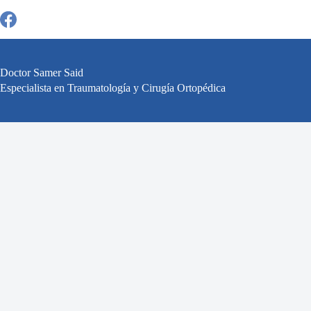
Saltar
al
contenido
Doctor Samer Said
Especialista en Traumatología y Cirugía Ortopédica