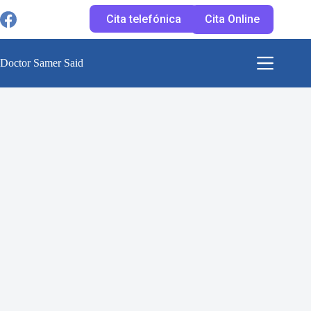
Saltar
al
Cita telefónica
Cita Online
contenido
Doctor Samer Said