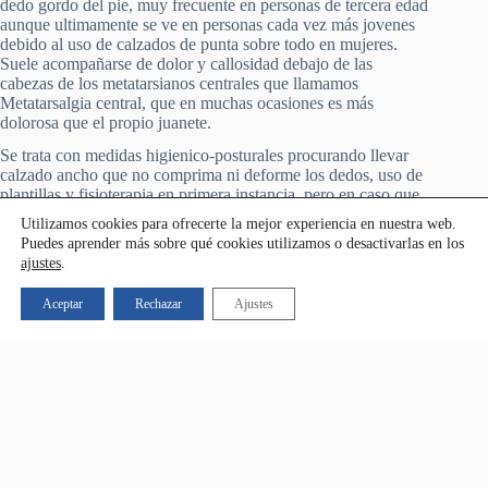
dedo gordo del pie, muy frecuente en personas de tercera edad
aunque ultimamente se ve en personas cada vez más jovenes
debido al uso de calzados de punta sobre todo en mujeres.
Suele acompañarse de dolor y callosidad debajo de las
cabezas de los metatarsianos centrales que llamamos
Metatarsalgia central, que en muchas ocasiones es más
dolorosa que el propio juanete.
Se trata con medidas higienico-posturales procurando llevar
calzado ancho que no comprima ni deforme los dedos, uso de
plantillas y fisioterapia en primera instancia, pero en caso que
se vaya empeorando o doliendo a pesar del tratamiento
Utilizamos cookies para ofrecerte la mejor experiencia en nuestra web.
conservador, entonces se valoraría la posibilidad de
Puedes aprender más sobre qué cookies utilizamos o desactivarlas en los
tratamiento quirúrgico percutáneo con postoperatorio
ajustes
.
llevadero y recuperación récord pudiendo caminar con
calzado ortopédico inmediatamente al salir de quirófano (
Aceptar
Rechazar
Ajustes
operamos bajo anestesia local o regional sin riesgos, y sin
heridas o cicatrices dolorosas típicas de las intervenciones
abiertas clásicas de los juanetes).
Patologías Frecuentes