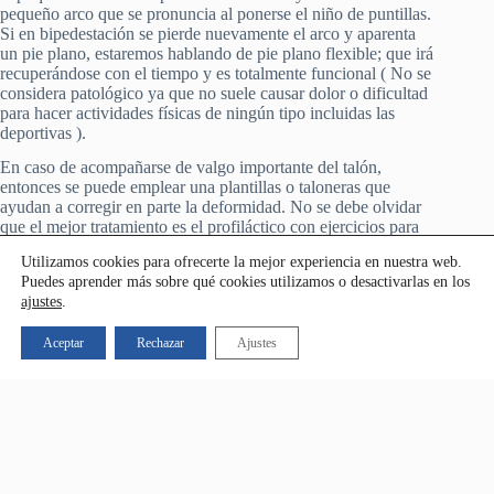
pequeño arco que se pronuncia al ponerse el niño de puntillas.
Si en bipedestación se pierde nuevamente el arco y aparenta
un pie plano, estaremos hablando de pie plano flexible; que irá
recuperándose con el tiempo y es totalmente funcional ( No se
considera patológico ya que no suele causar dolor o dificultad
para hacer actividades físicas de ningún tipo incluidas las
deportivas ).
En caso de acompañarse de valgo importante del talón,
entonces se puede emplear una plantillas o taloneras que
ayudan a corregir en parte la deformidad. No se debe olvidar
que el mejor tratamiento es el profiláctico con ejercicios para
fortalecer la musculatura de la pierna, tobillo y pie. El pediatra
Utilizamos cookies para ofrecerte la mejor experiencia en nuestra web.
le entregará a la madre una serie de ejercicios domiciliarios
Puedes aprender más sobre qué cookies utilizamos o desactivarlas en los
que se deben llevar a cabo a diario. Se aconseja estimular al
ajustes
.
niño a hacer actividades físicas y también caminar descalzo en
arena, actividad que se produce fácil llevando al niño a la
Aceptar
Rechazar
Ajustes
playa con frecuencia.
Si llegamos a adultos con pies planos flexibles, no será un
grave problema puesto que se puede llevar un estilo de vida
totalmente normal siempre y cuando estemos en forma desde
el punto de vista físico para mantenerse con buen tono
muscular y así sufrir menos dolores.
Sólo en caso de pie plano rígido o pie paralítico, el pediatra