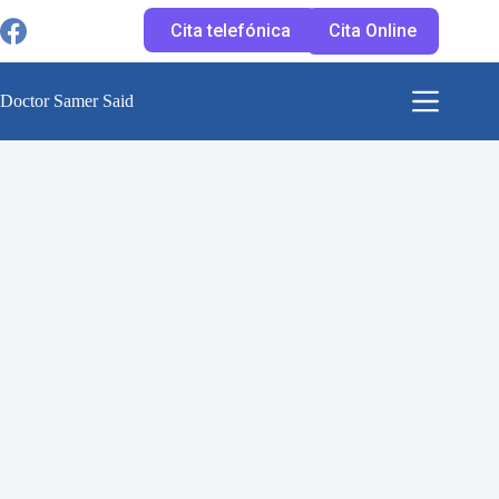
Saltar
al
Cita telefónica
Cita Online
contenido
Doctor Samer Said